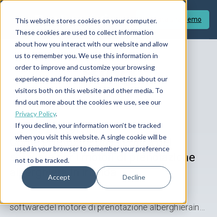
Prenota Una Demo
This website stores cookies on your computer.
These cookies are used to collect information
about how you interact with our website and allow
us to remember you. We use this information in
Blog
order to improve and customize your browsing
experience and for analytics and metrics about our
visitors both on this website and other media. To
find out more about the cookies we use, see our
Privacy Policy
.
If you decline, your information won’t be tracked
29/07/2026
17 min
when you visit this website. A single cookie will be
Come effettuare una verifica del
used in your browser to remember your preference
software per i motori di prenotazione
not to be tracked.
alberghiera in Irlanda
Accept
Decline
Guida rapida: Come effettuare un auditdel
softwaredel motore di prenotazione alberghierain