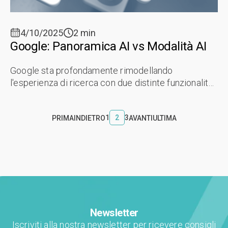
4/10/2025
2 min
Google: Panoramica AI vs Modalità AI
Google sta profondamente rimodellando
l'esperienza di ricerca con due distinte funzionalità
basate sull'IA. AI Overviews e AI Mode, sebbene
nati dalla stessa tecnologia di IA ...
1
2
3
PRIMA
INDIETRO
AVANTI
ULTIMA
Newsletter
Iscriviti alla nostra newsletter per ricevere consigli