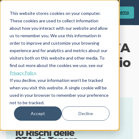
Prenota Una Demo
This website stores cookies on your computer.
These cookies are used to collect information
about how you interact with our website and allow
us to remember you. We use this information in
10 Rischi delle OTA
order to improve and customize your browsing
experience and for analytics and metrics about our
da Tenere d'Occhio
visitors both on this website and other media. To
find out more about the cookies we use, see our
nel 2026
Privacy Policy
.
If you decline, your information won’t be tracked
when you visit this website. A single cookie will be
used in your browser to remember your preference
not to be tracked.
Accept
Decline