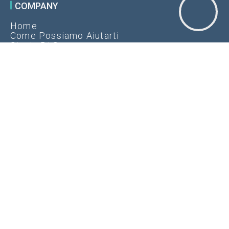
COMPANY
Home
Come Possiamo Aiutarti
Storie Di Successo
Blog
Chi Siamo
Uffici
Informativa Sulla Privacy
Contatto
PRODOTTI E SERVIZI
Digital Media
Web Design
Booking Platform
Intelligence
Voucher Bookassist
GDS
Automatic Netware Ltd trading as Bookassist® is a limited
company registered in Ireland no. 312796. Registered office: Suite
3, One Earlsfort Centre, Lower Hatch Street, Dublin 2, Ireland.