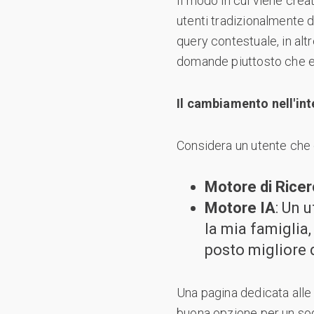
Il modo in cui viene creat
utenti tradizionalmente di
query contestuale, in al
domande piuttosto che es
Il cambiamento nell'int
Considera un utente che 
Motore di Rice
Motore IA
: Un 
la mia famiglia,
posto migliore 
Una pagina dedicata alle
buona opzione per un sogg