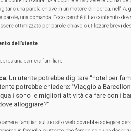
o il contenuto aiuta l'IA a coprire e risolvere le domande d
gitano una parola chiave in un motore di ricerca, nell'IA, g
tre parole, una domanda. Ecco perché il tuo contenuto dov
sere ottimizzato per parole chiave o utilizzare brevi des
ento dell'utente
cerca una camera familiare.
rca
: Un utente potrebbe digitare "hotel per fam
utente potrebbe chiedere: "Viaggio a Barcell
 quali sono le migliori attività da fare con i ba
dove alloggiare?"
 camere familiari sul tuo sito web dovrebbe spiegare perch
iorno in famiglia, piuttosto che fornire solo una descrizi