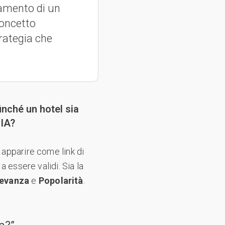
namento di un
concetto
rategia che
inché un hotel sia
'IA?
d apparire come link di
a essere validi. Sia la
levanza
e
Popolarità
.