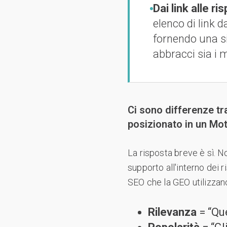
Dai link alle ri
elenco di link d
fornendo una si
abbracci sia i m
Ci sono differenze tr
posizionato in un Moto
La risposta breve è sì. N
supporto all'interno dei r
SEO che la GEO utilizzano
Rilevanza
= “Qu