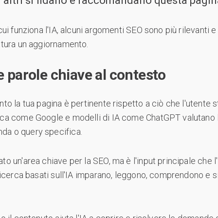
li altri si fidano e raccomandano questa pagin
 cui funziona l'IA, alcuni argomenti SEO sono più rilevanti 
ittura un aggiornamento.
e parole chiave al contesto
nto la tua pagina è pertinente rispetto a ciò che l'utente 
rca come Google e modelli di IA come ChatGPT valutano la
da o query specifica.
to un'area chiave per la SEO, ma è l'input principale che l'
 ricerca basati sull'IA imparano, leggono, comprendono e 