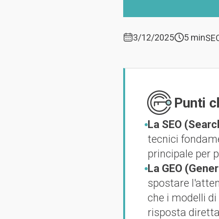
3/12/2025
5 min
SE
Punti c
La SEO (Search 
tecnici fondame
principale per p
La GEO (Genera
spostare l'atte
che i modelli d
risposta dirett