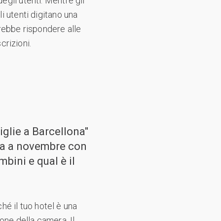
egli utenti. Mentre gli
li utenti digitano una
rebbe rispondere alle
crizioni.
iglie a Barcellona"
ona a novembre con
mbini e qual è il
é il tuo hotel è una
one della camera. Il