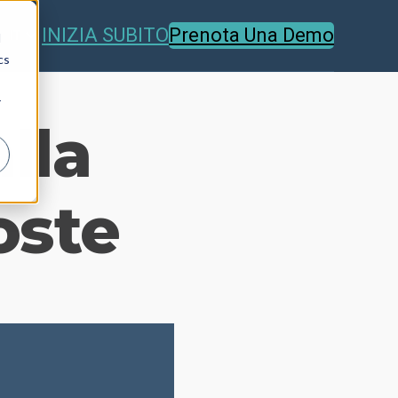
INIZIA SUBITO
Prenota Una Demo
IT
d
cs
r
lla
oste