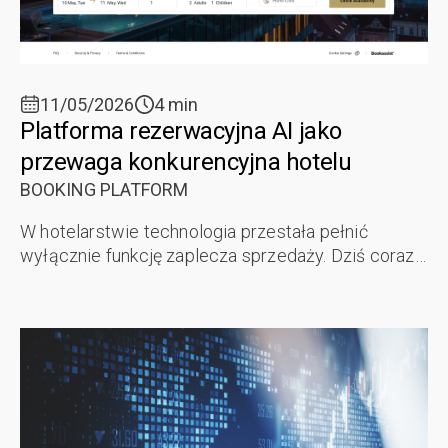
11/05/2026
4 min
Platforma rezerwacyjna AI jako
przewaga konkurencyjna hotelu
BOOKING PLATFORM
W hotelarstwie technologia przestała pełnić
wyłącznie funkcję zaplecza sprzedaży. Dziś coraz
częściej decyduje o tym, czy gość zarezerwuje
pobyt bezpośrednio na stronie Twojego ...