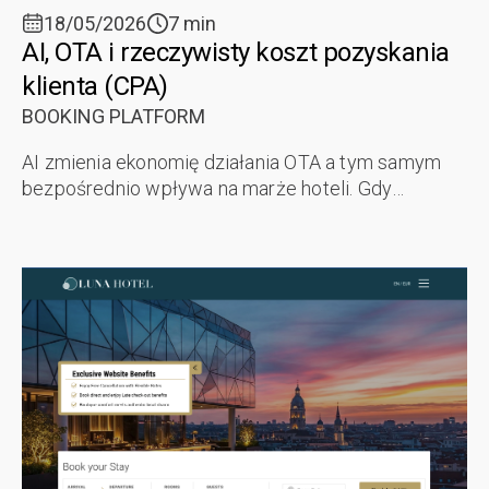
18/05/2026
7 min
AI, OTA i rzeczywisty koszt pozyskania
klienta (CPA)
BOOKING PLATFORM
AI zmienia ekonomię działania OTA a tym samym
bezpośrednio wpływa na marże hoteli. Gdy
pośrednicy wykorzystują sztuczną inteligencję do
skuteczniejszego pozyskiwania ruchu i ...