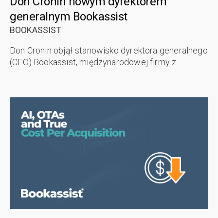
Don Cronin nowym dyrektorem
generalnym Bookassist
BOOKASSIST
Don Cronin objął stanowisko dyrektora generalnego
(CEO) Bookassist, międzynarodowej firmy z
siedzibą w Dublinie, specjalizującej się w
rezerwacjach bezpośrednich i wspierającej ...