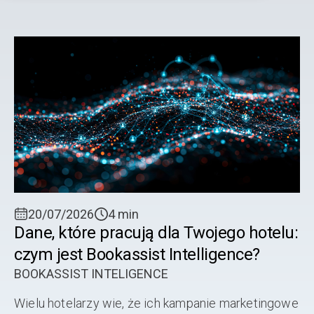
hotelowejw Irlandii Ten przewodnik przeprowadzi
Cię przez proces systematycznego audytu
oprogramowania ...
20/07/2026
4 min
Dane, które pracują dla Twojego hotelu:
czym jest Bookassist Intelligence?
BOOKASSIST INTELIGENCE
Wielu hotelarzy wie, że ich kampanie marketingowe