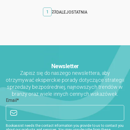
najlepiej działające niezależne hotele ...
1
2
3
DALEJ
OSTATNIA
Newsletter
Zapisz się do naszego newslettera, aby
otrzymywać eksperckie porady dotyczące strategii
sprzedaży bezpośredniej, najnowszych trendów w
branży oraz wiele innych cennych wskazówek.
Email
*
Bookassist needs the contact information you provide to us to contact you
about our products and services. You may unsubscribe from these