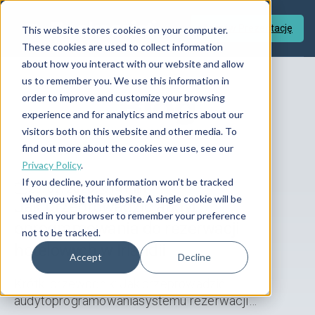
Zamów Prezentację
This website stores cookies on your computer.
These cookies are used to collect information
about how you interact with our website and allow
us to remember you. We use this information in
Blog
order to improve and customize your browsing
experience and for analytics and metrics about our
visitors both on this website and other media. To
find out more about the cookies we use, see our
Privacy Policy
.
If you decline, your information won’t be tracked
29/07/2026
14 min
when you visit this website. A single cookie will be
Jak przeprowadzić audyt
used in your browser to remember your preference
oprogramowania do rezerwacji
not to be tracked.
hotelowych w Irlandii
Accept
Decline
Krótki przewodnik: Jak przeprowadzić
audytoprogramowaniasystemu rezerwacji