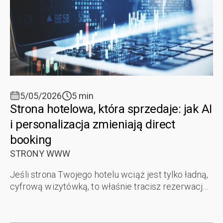
5/05/2026
5 min
Strona hotelowa, która sprzedaje: jak AI
i personalizacja zmieniają direct
booking
STRONY WWW
Jeśli strona Twojego hotelu wciąż jest tylko ładną,
cyfrową wizytówką, to właśnie tracisz rezerwacje
direct. Jeszcze niedawno to wystarczało - strona
miała po prostu informować. ...