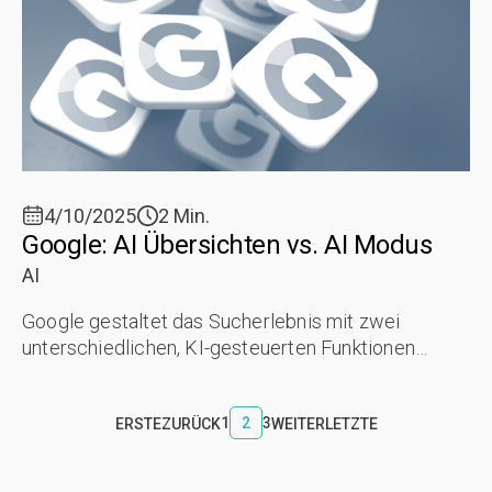
4/10/2025
2 Min.
Google: AI Übersichten vs. AI Modus
AI
Google gestaltet das Sucherlebnis mit zwei
unterschiedlichen, KI-gesteuerten Funktionen
grundlegend neu. AI Overviews und AI Mode
basieren zwar auf derselben generativen ...
1
2
3
ERSTE
ZURÜCK
WEITER
LETZTE