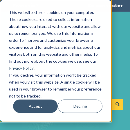
Français
Afficher le sous-menu pour les tra
Se connecter
This website stores cookies on your computer.
These cookies are used to collect information
about how you interact with our website and allow
us to remember you. We use this information in
order to improve and customize your browsing
experience and for analytics and metrics about our
visitors both on this website and other media. To
find out more about the cookies we use, see our
Privacy Policy
.
Comment pouvons-
If you decline, your information won’t be tracked
when you visit this website. A single cookie will be
nous vous aider ?
used in your browser to remember your preference
not to be tracked.
Accept
Decline
Il n'y a aucune suggestion car le champ de recherche es