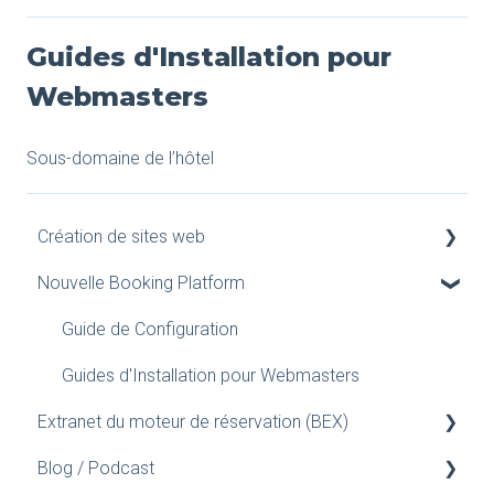
Guides d'Installation pour
Webmasters
Sous-domaine de l’hôtel
Création de sites web
Nouvelle Booking Platform
Smart : Fonctionnalités
FAQs - Menus
Guide de Configuration
FAQs : Contenu
Guides d'Installation pour Webmasters
Extranet du moteur de réservation (BEX)
FAQs - Images
Blog / Podcast
FAQs - Offres spéciales
Bons-Cadeaux