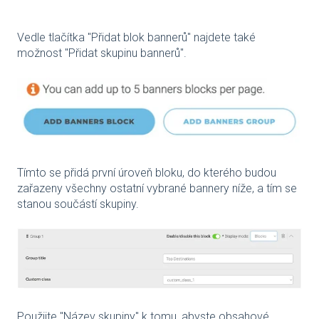
Vedle tlačítka "Přidat blok bannerů" najdete také
možnost "Přidat skupinu bannerů".
Tímto se přidá první úroveň bloku, do kterého budou
zařazeny všechny ostatní vybrané bannery níže, a tím se
stanou součástí skupiny.
Použijte "Název skupiny" k tomu, abyste obsahové