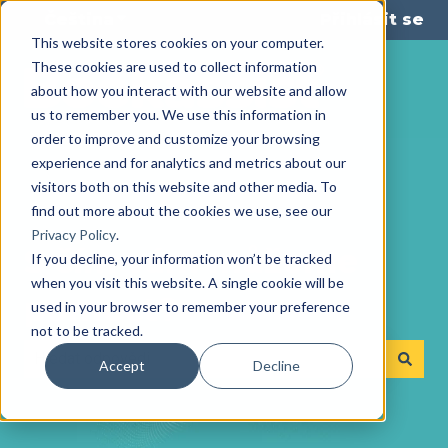
Čeština
Zobrazit podnabídku pro překlady
Přihlásit se
This website stores cookies on your computer.
These cookies are used to collect information
about how you interact with our website and allow
us to remember you. We use this information in
order to improve and customize your browsing
experience and for analytics and metrics about our
visitors both on this website and other media. To
find out more about the cookies we use, see our
Privacy Policy
.
S čím vám můžeme
If you decline, your information won’t be tracked
when you visit this website. A single cookie will be
pomoct?
used in your browser to remember your preference
not to be tracked.
Accept
Decline
K dispozici nejsou žádné návrhy, protože pole hledání je