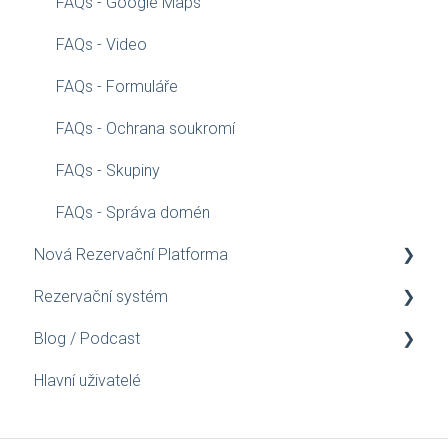
FAQs - Google Maps
FAQs - Video
FAQs - Formuláře
FAQs - Ochrana soukromí
FAQs - Skupiny
FAQs - Správa domén
Nová Rezervační Platforma
Rezervační systém
Průvodce konfigurací
Blog / Podcast
Instalační Průvodce pro Webmastery
Dárkový Poukaz
Hlavní uživatelé
Ceny/Kapacita
Blog
Co je...