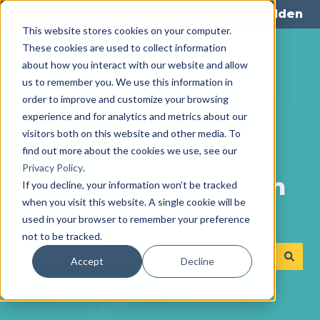
Deutsch
Untermenü für Übersetzungen anze
Anmelden
This website stores cookies on your computer.
These cookies are used to collect information
about how you interact with our website and allow
us to remember you. We use this information in
order to improve and customize your browsing
experience and for analytics and metrics about our
visitors both on this website and other media. To
find out more about the cookies we use, see our
Privacy Policy
.
Wie können wir Ihnen
If you decline, your information won’t be tracked
when you visit this website. A single cookie will be
helfen?
used in your browser to remember your preference
not to be tracked.
Accept
Decline
Es gibt keine Vorschläge, da das Suchfeld leer ist.