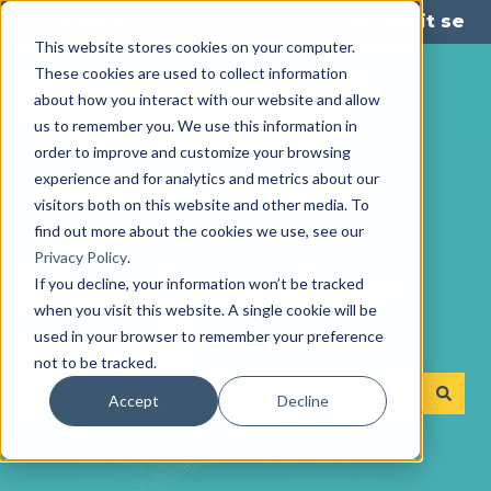
Čeština
Zobrazit podnabídku pro překlady
Přihlásit se
This website stores cookies on your computer.
These cookies are used to collect information
about how you interact with our website and allow
us to remember you. We use this information in
order to improve and customize your browsing
experience and for analytics and metrics about our
visitors both on this website and other media. To
find out more about the cookies we use, see our
Privacy Policy
.
S čím vám můžeme
If you decline, your information won’t be tracked
when you visit this website. A single cookie will be
pomoct?
used in your browser to remember your preference
not to be tracked.
Accept
Decline
K dispozici nejsou žádné návrhy, protože pole hledání je