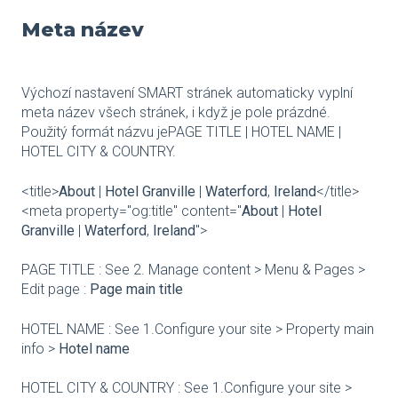
Meta název
Výchozí nastavení SMART stránek automaticky vyplní
meta název všech stránek, i když je pole prázdné.
Použitý formát názvu jePAGE TITLE | HOTEL NAME |
HOTEL CITY & COUNTRY.
<title>
About
|
Hotel Granville
|
Waterford
,
Ireland
</title>
<meta property="og:title" content="
About
|
Hotel
Granville
|
Waterford
,
Ireland
">
PAGE TITLE : See 2. Manage content > Menu & Pages >
Edit page :
Page main title
HOTEL NAME : See 1.Configure your site > Property main
info >
Hotel name
HOTEL CITY & COUNTRY : See 1.Configure your site >