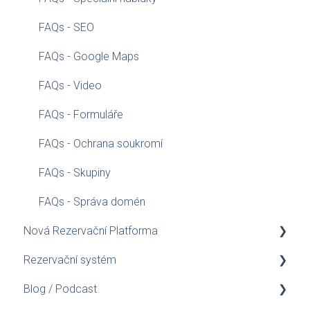
FAQs - SEO
FAQs - Google Maps
FAQs - Video
FAQs - Formuláře
FAQs - Ochrana soukromí
FAQs - Skupiny
FAQs - Správa domén
Nová Rezervační Platforma
Rezervační systém
Průvodce konfigurací
Blog / Podcast
Instalační Průvodce pro Webmastery
Dárkový Poukaz