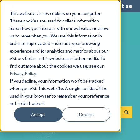
Čeština
Zobrazit podnabídku pro překlady
Přihlásit se
This website stores cookies on your computer.
These cookies are used to collect information
about how you interact with our website and allow
us to remember you. We use this information in
order to improve and customize your browsing
experience and for analytics and metrics about our
visitors both on this website and other media. To
find out more about the cookies we use, see our
Privacy Policy
.
S čím vám můžeme
If you decline, your information won’t be tracked
when you visit this website. A single cookie will be
pomoct?
used in your browser to remember your preference
not to be tracked.
Accept
Decline
K dispozici nejsou žádné návrhy, protože pole hledání je